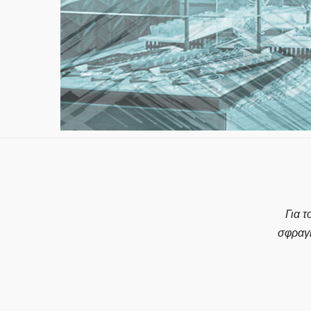
Για τ
σφραγ