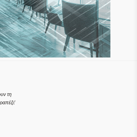
ουν τη
απέζι!