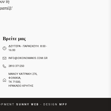
ουν τη
απέζι!
Βρείτε μας
ΔΕΥΤΕΡΑ - ΠΑΡΑΣΚΕΥΗ: 8:00 -
16:00
INFO@OIKONOMAKIS.COM.GR
2810 371250
ΜΑΝΟΥ ΚΑΤΡΑΚΗ 276,
ΦΟΙΝΙΚΙΑ,
ΤΚ 71500,
ΗΡΑΚΛΕΙΟ ΚΡΗΤΗΣ
OPMENT
SUNNY
W
E
B
- DESIGN
MPF