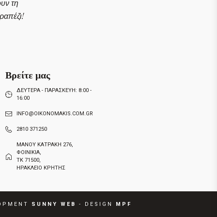
ουν τη
απέζι!
Βρείτε μας
ΔΕΥΤΕΡΑ - ΠΑΡΑΣΚΕΥΗ: 8:00 -
16:00
INFO@OIKONOMAKIS.COM.GR
2810 371250
ΜΑΝΟΥ ΚΑΤΡΑΚΗ 276,
ΦΟΙΝΙΚΙΑ,
ΤΚ 71500,
ΗΡΑΚΛΕΙΟ ΚΡΗΤΗΣ
OPMENT
SUNNY
W
E
B
- DESIGN
MPF