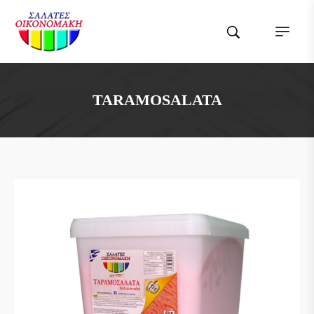
TARAMOSALATA