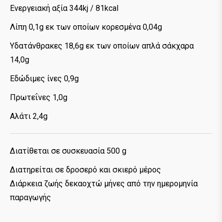
Ενεργειακή αξία 344kj / 81kcal
Λίπη 0,1g εκ των οποίων κορεσμένα 0,04g
Υδατάνθρακες 18,6g εκ των οποίων απλά σάκχαρα
14,0g
Εδώδιμες ίνες 0,9g
Πρωτεΐνες 1,0g
Αλάτι 2,4g
Διατίθεται σε συσκευασία 500 g
Διατηρείται σε δροσερό και σκιερό μέρος
Διάρκεια ζωής δεκαοχτώ μήνες από την ημερομηνία
παραγωγής