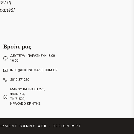
ουν τη
απέζι!
Βρείτε μας
ΔΕΥΤΕΡΑ - ΠΑΡΑΣΚΕΥΗ: 8:00 -
16:00
INFO@OIKONOMAKIS.COM.GR
2810 371250
ΜΑΝΟΥ ΚΑΤΡΑΚΗ 276,
ΦΟΙΝΙΚΙΑ,
ΤΚ 71500,
ΗΡΑΚΛΕΙΟ ΚΡΗΤΗΣ
OPMENT
SUNNY
W
E
B
- DESIGN
MPF