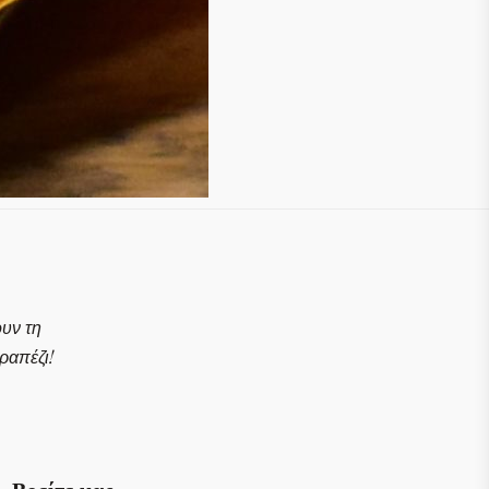
ουν τη
απέζι!
Βρείτε μας