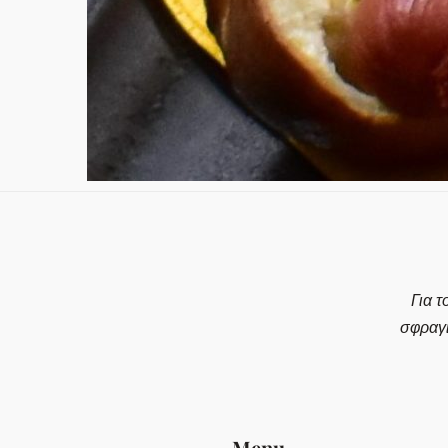
Για τ
σφραγ
Menu