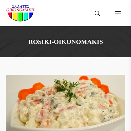
ROSIKI-OIKONOMAKIS