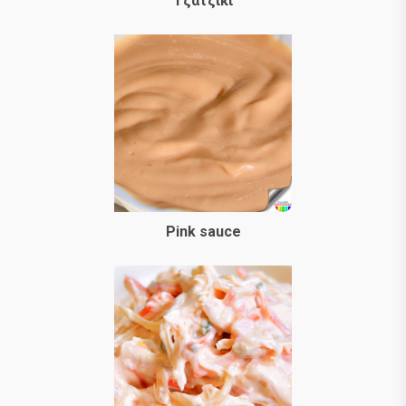
Τζατζίκι
Pink sauce