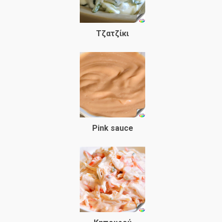
Τζατζίκι
Pink sauce