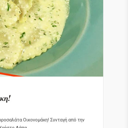
κη!
Τυροσαλάτα Οικονομάκη! Συνταγή από την
 Χρήστο Λάπα.