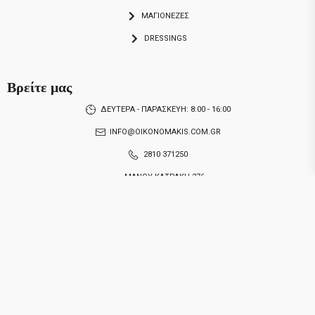
ΜΑΓΙΟΝΕΖΕΣ
DRESSINGS
Βρείτε μας
ΔΕΥΤΕΡΑ - ΠΑΡΑΣΚΕΥΗ: 8:00 - 16:00
INFO@OIKONOMAKIS.COM.GR
2810 371250
ΜΑΝΟΥ ΚΑΤΡΑΚΗ 276,
ΦΟΙΝΙΚΙΑ,
ΤΚ 71500,
ΗΡΑΚΛΕΙΟ ΚΡΗΤΗΣ
© 2004 - 2021
ΟΙΚΟΝΟΜΑΚΗΣ Α.Ε.
DEVELOPMENT
SUNNY
W
E
B
- DESIGN
MPF