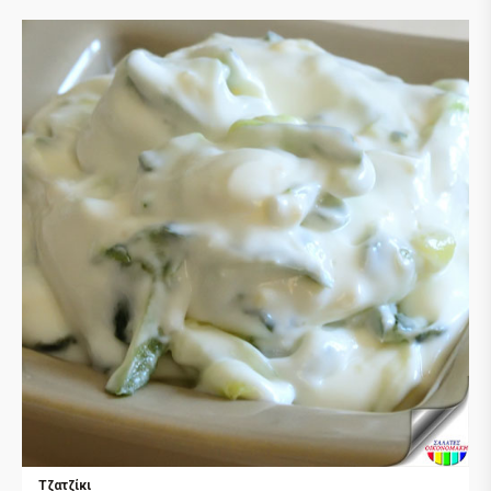
Τζατζίκι